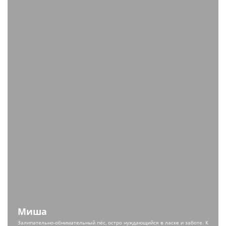
Миша
Залипательно-обнимательный пёс, остро нуждающийся в ласке и заботе. К