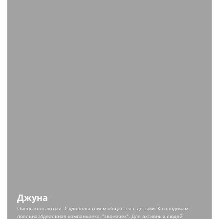
Джуна
Очень контактная. С удовольствием общается с детьми. К сородичам
лояльна.Идеальная компаньонка, "звоночек". Для активных людей