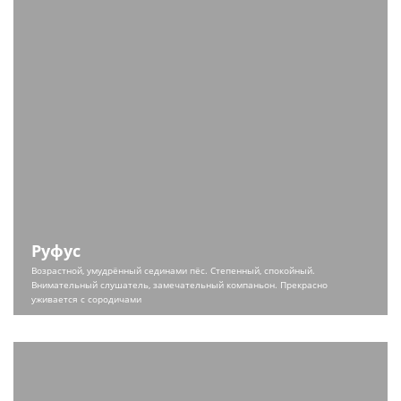
Руфус
Возрастной, умудрённый сединами пёс. Степенный, спокойный.
Внимательный слушатель, замечательный компаньон. Прекрасно
уживается с сородичами