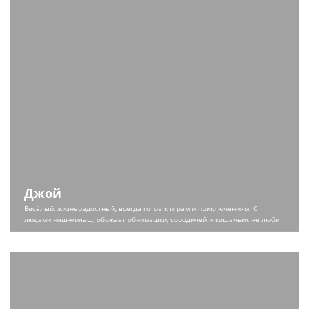
Джой
Весёлый, жизнерадостный, всегда готов к играм и приключениям. С
людьми няш-милаш, обожает обнимашки, сородичей и кошачьих не любит