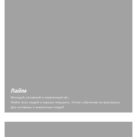
Лайм
Молодой, активный и энергичный пёс.
Любит всех людей и хорошо покушать. Готов к обучению за вкусняшки.
Для активных и энергичных людей