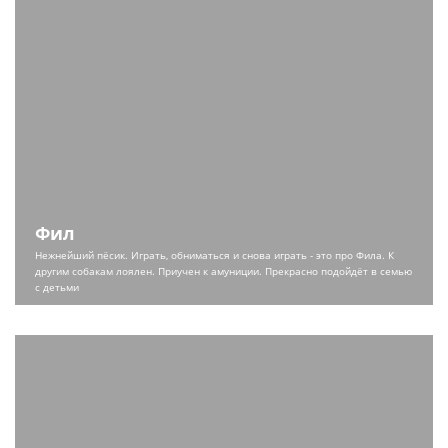
Фил
Нежнейший пёсик. Играть, обниматься и снова играть - это про Фила. К
другим собакам лоялен. Приучен к амуниции. Прекрасно подойдёт в семью
с детьми