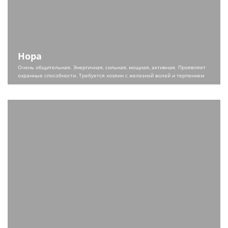
Нора
Очень общительная. Энергичная, сильная, мощная, активная. Проявляет
охранные способности. Требуется хозяин с железной волей и терпением