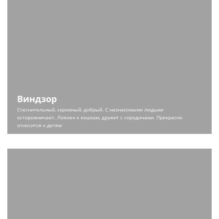
Виндзор
Стеснительный, скромный, добрый. С незнакомыми людьми
осторожничает. Лоялен к кошкам, дружит с сородичами. Прекрасно
относится к детям