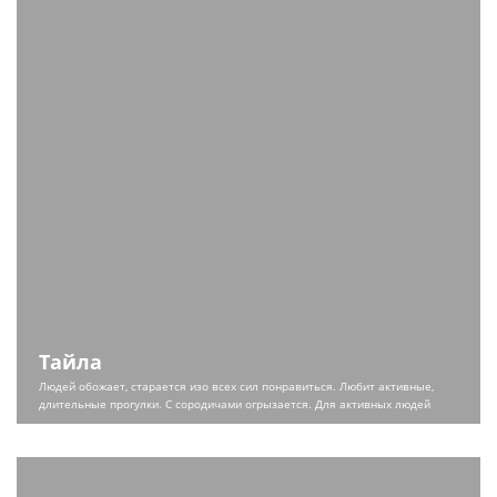
Тайла
Людей обожает, старается изо всех сил понравиться. Любит активные,
длительные прогулки.
С сородичами огрызается. Для активных людей