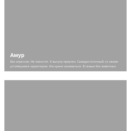
Амур
Без агрессии. Не пакостит. К выгулу приучен. Самодостаточный, со своим
устоявшимся характером. Им нужно заниматься. В семью без животных