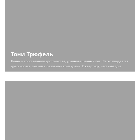
Тони Трюфель
Полный собственного достоинства, уравновешенный пёс. Легко поддается
дрессировке, знаком с базовыми командами. В квартиру, частный дом