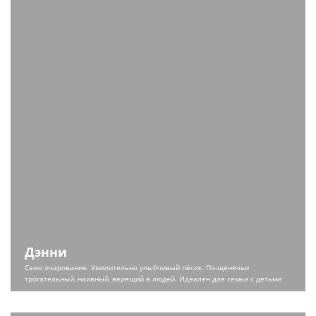
Дэнни
Само очарование. Умилительно улыбчивый пёсик. По-щенячьи
трогательный, наивный, верящий в людей. Идеален для семьи с детьми