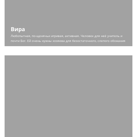
Вира
Любопытная, по-щенячьи игривая, активная. Человек для неё учитель и
почти Бог. Ей очень нужны хозяева для безостаточного, слепого обожания