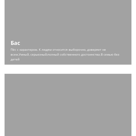
Бас
Пёс с характером. К людям относится выборочно, доверяет не
всем.
Умный, серьезный,
полный собственного достоинства.
В семью без
детей