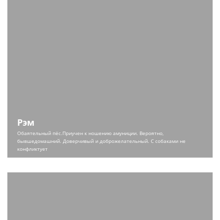
Рэм
Обаятельный пёс.
Приучен к ношению амуниции. Вероятно,
бывшедомашний. Д
оверчивый и доброжелательный. С собаками не
конфликтует