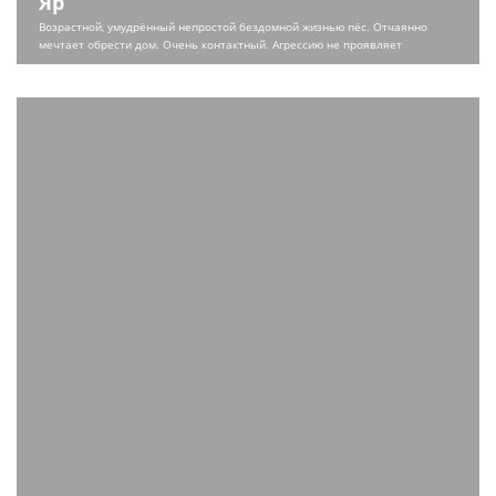
Яр
Возрастной, умудрённый непростой бездомной жизнью пёс. Отчаянно
мечтает обрести дом. Очень контактный. Агрессию не проявляет